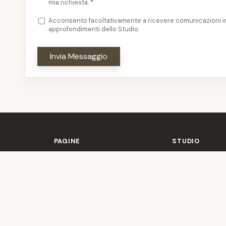
mia richiesta.
*
Acconsento facoltativamente a ricevere comunicazioni inf
approfondimenti dello Studio.
Invia Messaggio
PAGINE
STUDIO
Home
Lo Studio
Aree di Competenza
Contatti
Incarichi
Approfondimenti