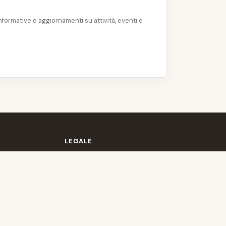
ormative e aggiornamenti su attività, eventi e
LEGALE
Termini e Condizioni
Privacy Policy
Gestisci cookie